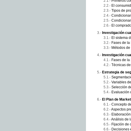
Primeros co
El consumido
Tipos de pr
Condicionan
Condicionan
El comprador
Investigación cua
El sistema 
Fases de la 
Métodos de i
Investigación cu
Fases de la 
Técnicas de 
Estrategia de se
Segmentaci
Variables d
Selección d
Evaluación 
El Plan de Market
Concepto de
Aspectos pre
Elaboración
Análisis de l
Fijación de 
Decisiones 