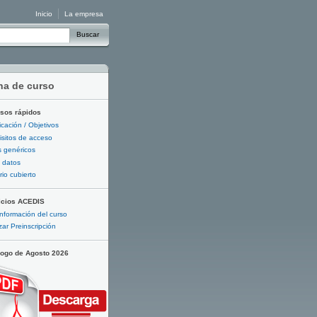
Inicio
La empresa
Buscar
ha de curso
sos rápidos
ficación / Objetivos
sitos de acceso
 genéricos
 datos
io cubierto
icios ACEDIS
nformación del curso
zar Preinscripción
logo de Agosto 2026