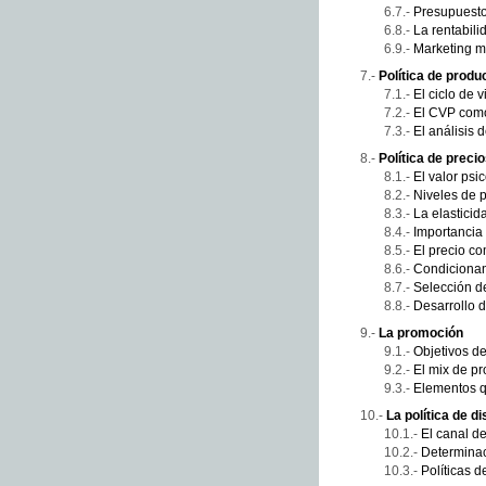
Presupuesto,
La rentabilid
Marketing m
Política de produ
El ciclo de 
El CVP como
El análisis 
Política de preci
El valor psi
Niveles de 
La elasticid
Importancia 
El precio c
Condicionant
Selección de
Desarrollo 
La promoción
Objetivos d
El mix de p
Elementos q
La política de di
El canal de
Determinaci
Políticas 