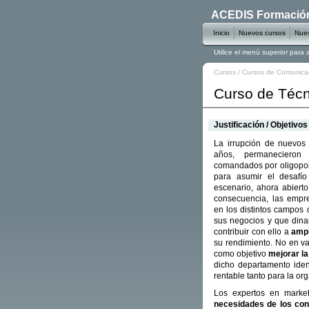
ACEDIS Formación 
Inicio
Nuevos cursos
Nues
Utilice el menú superior para
Cursos
/
Cursos de Comunicac
Curso de Técn
Justificación / Objetivos
La irrupción de nuevos
años, permanecieron 
comandados por oligopoli
para asumir el desaf
escenario, ahora abiert
consecuencia, las empr
en los distintos campos
sus negocios y que dinam
contribuir con ello a
ampl
su rendimiento. No en va
como objetivo
mejorar l
dicho departamento iden
rentable tanto para la o
Los expertos en market
necesidades de los co