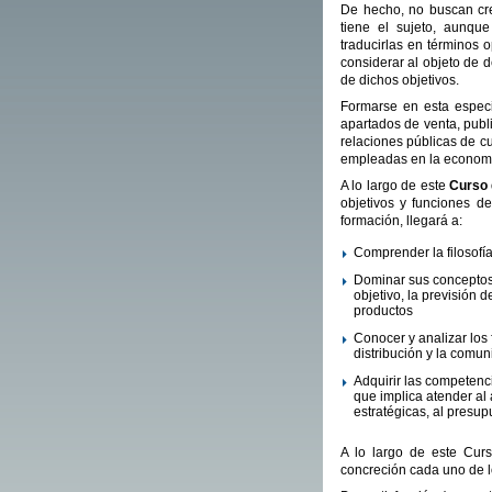
De hecho, no buscan cre
tiene el sujeto, aunqu
traducirlas en términos o
considerar al objeto de d
de dichos objetivos.
Formarse en esta especi
apartados de venta, publi
relaciones públicas de c
empleadas en la economía
A lo largo de este
Curso 
objetivos y funciones de
formación, llegará a:
Comprender la filosofía
Dominar sus conceptos
objetivo, la previsión d
productos
Conocer y analizar los 
distribución y la comun
Adquirir las competenc
que implica atender al a
estratégicas, al presup
A lo largo de este Cur
concreción cada uno de lo