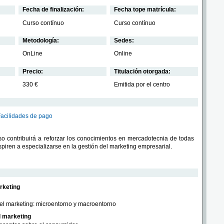
Fecha de finalización:
Fecha tope matrícula:
Curso contínuo
Curso contínuo
Metodología:
Sedes:
OnLine
Online
Precio:
Titulación otorgada:
330 €
Emitida por el centro
Facilidades de pago
so contribuirá a reforzar los conocimientos en mercadotecnia de todas
piren a especializarse en la gestión del marketing empresarial.
rketing
del marketing: microentorno y macroentorno
l marketing