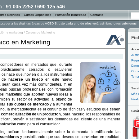
: 91 005 2252 / 690 125 546
tros Servicios
Cursos Disponibles
Formación Bonificada
Contacto
 acceder a las distintas áreas de ACEDIS, bajo cada uno de ellos verá asimismo otros submenús
ión y marketing
/
Cursos de Marketing
Fic
ico en Marketing
Acce
Justi
Requi
 competidores en mercados que, durante
Datos
prácticamente cerrados o estuvieron
Otros
os hace que, hoy en día, los instrumentos
Temar
ío de
hacerse un hueco
en este nuevo
o, sean cada vez más contundentes. Y, en
Serv
esas buscan profesionales con formación
Más i
 del marketing que aporten nuevas ideas a
icen su sector de actividad, al objeto de
Reali
iar sus cuotas de mercado
y a aumentar
no, la mercadotecnia es el conjunto de técnicas y estudios que tienen
Catá
a comercialización de un producto
y, para hacerlo, los responsables de
tifican, prevén y satisfacen las demandas del cliente de una manera
rganización como para el consumidor.
ing actúan fundamentalmente sobre la demanda, identificando las
nsumidores
y posibilitando que sus deseos se conviertan en realidad.