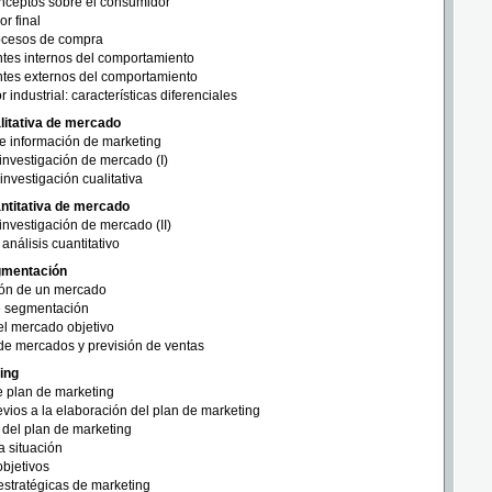
nceptos sobre el consumidor
r final
ocesos de compra
tes internos del comportamiento
tes externos del comportamiento
 industrial: características diferenciales
litativa de mercado
de información de marketing
investigación de mercado (I)
nvestigación cualitativa
antitativa de mercado
investigación de mercado (II)
análisis cuantitativo
gmentación
ón de un mercado
e segmentación
el mercado objetivo
de mercados y previsión de ventas
ing
 plan de marketing
vios a la elaboración del plan de marketing
 del plan de marketing
a situación
objetivos
estratégicas de marketing