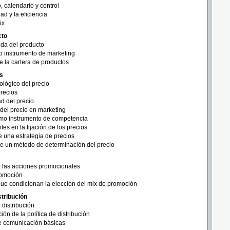
 calendario y control
ad y la eficiencia
ix
cto
vida del producto
 instrumento de marketing
de la cartera de productos
os
cológico del precio
precios
ad del precio
del precio en marketing
omo instrumento de competencia
es en la fijación de los precios
 una estrategia de precios
de un método de determinación del precio
e las acciones promocionales
romoción
ue condicionan la elección del mix de promoción
stribución
 distribución
ón de la política de distribución
de comunicación básicas