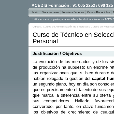
ACEDIS Formación : 91 005 2252 / 690 125
Inicio
Nuevos cursos
Nuestros Servicios
Cursos Disponibles
Utilice el menú superior para acceder a las distintas áreas de ACED
Cursos
/
Cursos de Administración de empresas
/
Cursos de Recurs
Curso de Técnico en Selecc
Personal
Justificación / Objetivos
La evolución de los mercados y de los s
de producción ha supuesto un enorme re
las organizaciones que, si bien durante 
habían relegado la gestión del
capital h
un segundo plano, hoy en día son conscie
que es precisamente el talento de sus equ
que marca la diferencia entre su oferta 
sus competidores. Hallarlo, favorec
convertido, por tanto, en clave fundamen
los objetivos de crecimiento de cualq