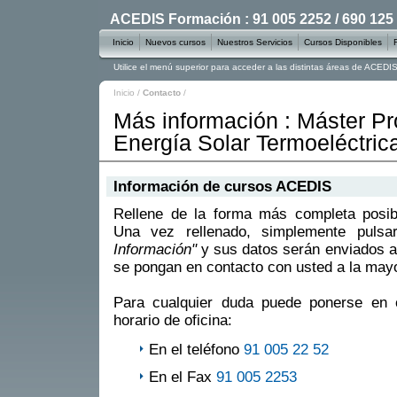
ACEDIS Formación : 91 005 2252 / 690 125
Inicio
Nuevos cursos
Nuestros Servicios
Cursos Disponibles
Utilice el menú superior para acceder a las distintas áreas de ACED
Inicio
/
Contacto
/
Más información : Máster Pr
Energía Solar Termoeléctric
Información de cursos ACEDIS
Rellene de la forma más completa posible
Una vez rellenado, simplemente puls
Información"
y sus datos serán enviados a
se pongan en contacto con usted a la mayo
Para cualquier duda puede ponerse en 
horario de oficina:
En el teléfono
91 005 22 52
En el Fax
91 005 2253