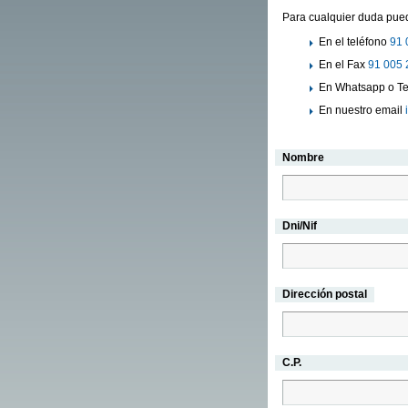
Para cualquier duda pued
En el teléfono
91 
En el Fax
91 005 
En Whatsapp o Te
En nuestro email
Nombre
Dni/Nif
Dirección postal
C.P.