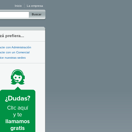
Inicio
La empresa
Buscar
zá prefiera...
cte con Administración
cte con un Comercial
ice nuestras sedes