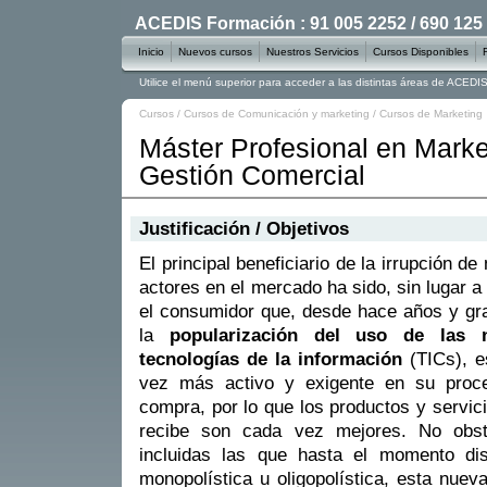
ACEDIS Formación : 91 005 2252 / 690 125
Inicio
Nuevos cursos
Nuestros Servicios
Cursos Disponibles
Utilice el menú superior para acceder a las distintas áreas de ACED
Cursos
/
Cursos de Comunicación y marketing
/
Cursos de Marketing
Máster Profesional en Marke
Gestión Comercial
Justificación / Objetivos
El principal beneficiario de la irrupción de
actores en el mercado ha sido, sin lugar a
el consumidor que, desde hace años y gr
la
popularización del uso de las 
tecnologías de la información
(TICs), e
vez más activo y exigente en su proc
compra, por lo que los productos y servic
recibe son cada vez mejores. No obst
incluidas las que hasta el momento dis
monopolística u oligopolística, esta nue