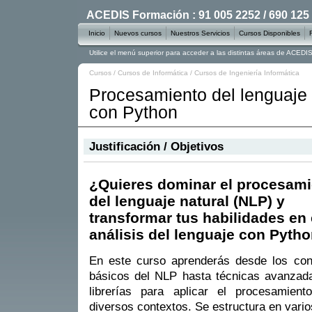
ACEDIS Formación : 91 005 2252 / 690 125
Inicio
Nuevos cursos
Nuestros Servicios
Cursos Disponibles
Utilice el menú superior para acceder a las distintas áreas de ACED
Cursos
/
Cursos de Informática
/
Cursos de Ingeniería Informática
Procesamiento del lenguaje
con Python
Justificación / Objetivos
¿Quieres dominar el procesami
del lenguaje natural (NLP) y
transformar tus habilidades en 
análisis del lenguaje con Pyth
En este curso aprenderás desde los con
básicos del NLP hasta técnicas avanzada
librerías para aplicar el procesamient
diversos contextos. Se estructura en vario