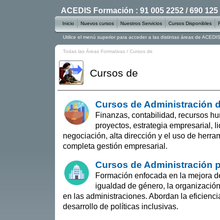
ACEDIS Formación : 91 005 2252 / 690 125
Inicio
Nuevos cursos
Nuestros Servicios
Cursos Disponibles
Utilice el menú superior para acceder a las distintas áreas de ACED
Todas las Áreas Formativas
/
Cursos de
Cursos de
Cursos de Administración 
Finanzas, contabilidad, recursos h
proyectos, estrategia empresarial, 
negociación, alta dirección y el uso de herr
completa gestión empresarial.
Cursos de Administración p
Formación enfocada en la mejora del
igualdad de género, la organización
en las administraciones. Abordan la eficiencia
desarrollo de políticas inclusivas.