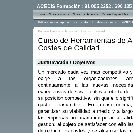
ACEDIS Formación : 91 005 2252 / 690 125
Inicio
Nuevos cursos
Nuestros Servicios
Cursos Disponibles
Utilice el menú superior para acceder a las distintas áreas de ACED
Cursos
/
Cursos de Industria
/
Cursos de Calidad
Curso de Herramientas de An
Costes de Calidad
Justificación / Objetivos
Un mercado cada vez más competitivo y 
exige a las organizaciones adap
continuamente a las nuevas necesid
expectativas de sus clientes al objeto de 
su posición competitiva, sin que ello signif
gasto inasumible. En consecuencia
garantizar su viabilidad a medio y a largo
las empresas precisan incorporar la cali
gestión, al objeto de satisfacer con ello
de reducir los costes y de alcanzar las 