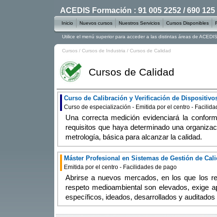
ACEDIS Formación : 91 005 2252 / 690 125
Inicio
Nuevos cursos
Nuestros Servicios
Cursos Disponibles
Utilice el menú superior para acceder a las distintas áreas de ACED
Cursos
/
Cursos de Industria
/
Cursos de Calidad
Cursos de Calidad
Curso de Calibración y Verificación de Dispositiv
Curso de especialización - Emitida por el centro - Facilid
Una correcta medición evidenciará la conform
requisitos que haya determinado una organizaci
metrología, básica para alcanzar la calidad.
Máster Profesional en Sistemas de Gestión de Cal
Emitida por el centro - Facilidades de pago
Abrirse a nuevos mercados, en los que los re
respeto medioambiental son elevados, exige a
específicos, ideados, desarrollados y auditados 