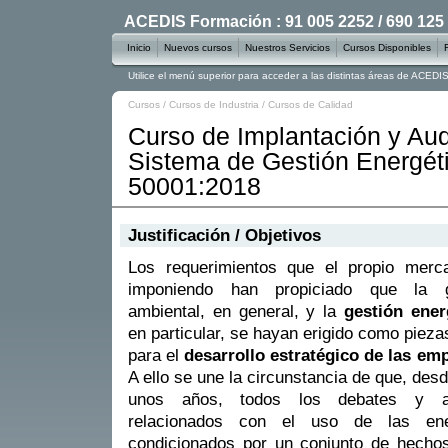
ACEDIS Formación : 91 005 2252 / 690 125
Inicio
Nuevos cursos
Nuestros Servicios
Cursos Disponibles
Utilice el menú superior para acceder a las distintas áreas de ACED
Cursos
/
Cursos de Industria
/
Cursos de Calidad
Curso de Implantación y Aud
Sistema de Gestión Energét
50001:2018
Justificación / Objetivos
Los requerimientos que el propio merc
imponiendo han propiciado que la g
ambiental, en general, y la
gestión ener
en particular, se hayan erigido como pieza
para el
desarrollo estratégico de las em
A ello se une la circunstancia de que, des
unos años, todos los debates y an
relacionados con el uso de las ene
condicionados por un conjunto de hecho