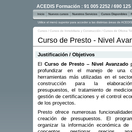
ACEDIS Formación : 91 005 2252 / 690 125
Inicio
Nuevos cursos
Nuestros Servicios
Cursos Disponibles
Utilice el menú superior para acceder a las distintas áreas de ACED
Cursos
/
Cursos de Inmobiliaria y Construcción
/
Cursos de Oficina Té
Curso de Presto - Nivel Av
Justificación / Objetivos
El
Curso de Presto – Nivel Avanzado
p
profundizar en el manejo de una 
herramientas más utilizadas en el secto
construcción para la elaboraci
presupuestos, el tratamiento de medicio
gestión de certificaciones y el control ec
de los proyectos.
Presto ofrece numerosas funcionalidad
creación de presupuestos. El progra
organizar la información económica de l
conceptos, gestionar precios, ana